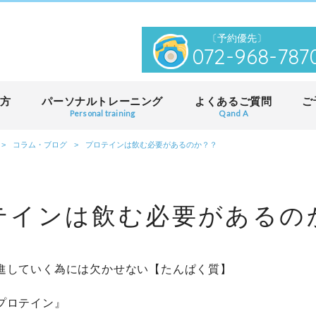
072-968-787
方
パーソナルトレーニング
よくあるご質問
ご
Personal training
Q and A
>
コラム・ブログ
>
プロテインは飲む必要があるのか？？
テインは飲む必要があるの
進していく為には欠かせない【たんぱく質】
プロテイン』